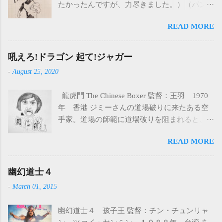
たかったんですが、力尽きました。）（パン
ツ細すぎたな） 裸のジャングル（THE
READ MORE
NAKED PREY） 監督：製作：主演：コーネ
ル・ワイルド 1966年 アメリカ 19世紀のア
フリカ。白人のハンターたちは自分たちの利
吼えろ!ドラゴン 起て!ジャガー
益のためだけにハンティングをしている。象
-
August 25, 2020
牙のないメスの象まで殺したり、面白半分で
たくさんの象を殺したりと、原住民の言うこ
龍虎鬥 The Chinese Boxer 監督：王羽 1970
とを聞かない。原住民の怒りを買った白人ハ
年 香港 ジミーさんの道場破りに来たある空
ンターたちは原住民に襲われます。今度は自
手家。道場の師範に道場破りを阻まれると、
分たちが狩られる番になってしまいました。
今度は日本人3人を連れて乗り込んできた。 道
土で全身を固められ火あぶりにされたり、か
READ MORE
場はめちゃくちゃにされ、生き残ったジミー
なり残虐な方法で殺されます。唯一生き残る
さんは、みんなの仇を取るために鍛え、復讐
ことを許された白人ガイド（コーネル・ワイ
する。 【印象に残ったところ】 ・何と言って
幽幻道士４
ルド）は逃げてもいい、と原住民から逃がさ
も羅烈が演じる北島さん ・アアアアアアアア
れる。しかし、これは、原住民たちの余興で
-
March 01, 2015
アアアアアア(イラスト) ・茶髪 ・無口なとこ
ある人間狩りの始まりであった…。 アフリカ
ろいいね ・突然怒り爆発して屋根とかぶち破
の大自然の中で繰り広げられる逃走バトル。
幽幻道士４ 孩子王 監督：チン・チュンリャ
る ・田中(王鍾)もいいよ ・キョンシーみたい
映像は美しく、灼熱の大地の中命がけの逃走