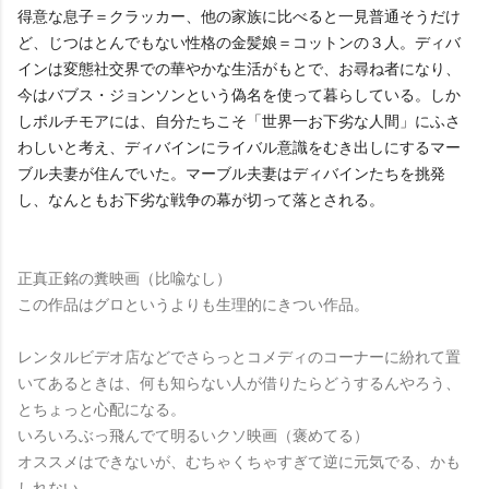
得意な息子＝クラッカー、他の家族に比べると一見普通そうだけ
ど、じつはとんでもない性格の金髪娘＝コットンの３人。ディバ
インは変態社交界での華やかな生活がもとで、お尋ね者になり、
今はバブス・ジョンソンという偽名を使って暮らしている。しか
しボルチモアには、自分たちこそ「世界一お下劣な人間」にふさ
わしいと考え、ディバインにライバル意識をむき出しにするマー
ブル夫妻が住んでいた。マーブル夫妻はディバインたちを挑発
し、なんともお下劣な戦争の幕が切って落とされる。
正真正銘の糞映画（比喩なし）
この作品はグロというよりも生理的にきつい作品。
レンタルビデオ店などでさらっとコメディのコーナーに紛れて置
いてあるときは、何も知らない人が借りたらどうするんやろう、
とちょっと心配になる。
いろいろぶっ飛んでて明るいクソ映画（褒めてる）
オススメはできないが、むちゃくちゃすぎて逆に元気でる、かも
しれない。