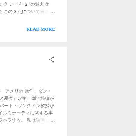
ンクリード“２”の魅力 ③
て この３点について書きた
魅力について このアサシン
のだけれど、まずなんせ映像
READ MORE
る。 よくありがちな、ムー
ゃないという感じではな
あるが）大変綺麗な映像で
いいということ。 私がゲ
、アクションゲームをやる
よいものでないと長続きし
く、自分のやりたいことが
も悪く言えば“簡単”かもし
09年 アメリカ 原作：ダン・
イしているほうからしてみ
使と悪魔』が第一弾で続編が
きるので、そこからの景色
ロバート・ラングドン教授が
アサシンシリーズのいいとこ
イルミナーティに関する事
、アサシンクリード１（無
ラハラする。 私は映画しか
イしてきました。リベレー
見ました。『ダ・ヴィン
この４作品をプレイした中
社や、謎を解くという点に