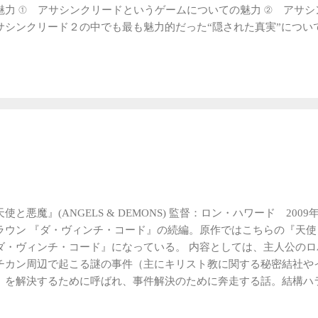
魅力 ① アサシンクリードというゲームについての魅力 ② アサシ
サシンクリード２の中でも最も魅力的だった“隠された真実”につい
と思います。 まず、①のアサシンクリードというゲームに関しての
リードというゲームはUBISOFTというところから発売されている
すごく綺麗！思わず見とれてしまうような演出の数々が施されてい
ーのところは綺麗やけど、実際にプレイする部分はあんまり綺麗じ
、実際に自分がプレイする場面でも（ムービーからの若干の劣化は
編を楽しむことができる。 他に良い点を挙げるとすれば、操作性が
ムをプレイするときにこの操作性というものは結構重要視していて
に動かしにくかったらすごくストレスになるので、そこは操作性が
いし、やりこめないのですが、このアサシンシリーズは操作性も良
クサクできる感じがとても気持ち良かったです。 暗殺のアクション
天使と悪魔』(ANGELS & DEMONS) 監督：ロン・ハワード 20
ないのですが、感覚的にボタンを押して技が華麗に決まるのはプレ
ラウン 『ダ・ヴィンチ・コード』の続編。原作ではこちらの『天
ば気持ちがいいです。そして、建物の高いところによじ登ったりで
ダ・ヴィンチ・コード』になっている。 内容としては、主人公の
すごく綺麗で 、ゲームをやりながら景色まで楽しめるというのも
チカン周辺で起こる謎の事件（主にキリスト教に関する秘密結社や
です。 では、次に②のアサシンクリード“２”の魅力について 私は
）を解決するために呼ばれ、事件解決のために奔走する話。結構ハ
）、アサシンクリード２、ブラザーフッド、リベレーションをプレ
てないのですが、『ダ・ヴィンチ・コード』が結構好きだったので
ョンは現在プレイ放置中なので、まだなんとも言えないのですが、
・コード』よりも話自体はわかりやすいと思ったのですが、秘密結
、群を抜いてよかったと思うのが、ア...