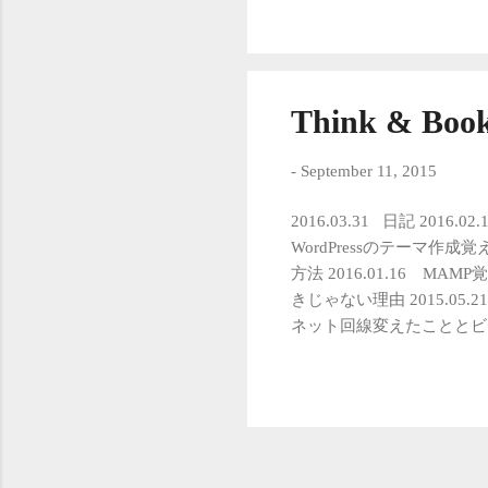
お
今
る
の
Think & Boo
ク
意 
-
September 11, 2015
・
や
2016.03.31 日記 2016.0
ん
WordPressのテーマ作成覚え書
な
方法 2016.01.16 MA
こ
きじゃない理由 2015.05.2
ィ
ネット回線変えたこととビデオ
ィ
ト』と家族の形 2015.
た
2015.05.05 映画『
『チョコレートドーナツ』と
分の映画を見るときの萎えポイン
2016 『忘れられない日
いことリスト』pha著 2