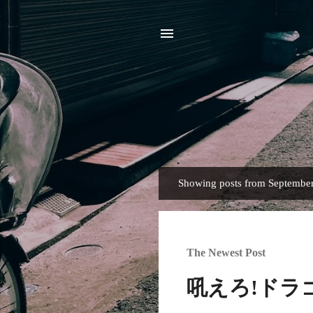
Showing posts from September
P
o
s
t
The Newest Post
s
吼えろ!ドラ