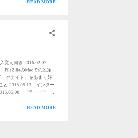
READ MORE
ちらのほうが好きだった。
４人の枢機卿が誘拐され
教皇はどうなるのか、４人
炎、水、地下通路、焼印、ゾ
以下ネタバレしていますご注
 ・そもそも反物質とは何ぞや？
科学と宗教の戦いにしたいん
ン・マクレガーの爆破からみ
カル導入覚え書き 2016.02.07
ってその程度なんかい ・
 FileZillaのMacでの設定
解きしてる時間がない ・そ
 私が『ダークナイト』をあまり好
かし、アクションもスピーデ
と 2015.05.13 インター
す。 謎解き要素は『ダ・ヴ
5.05.08 『ラ・ピラー
です。 今まで見た（体験し
性的少数派の目線 3／3
ード２』...
 2015.05.04 映画
READ MORE
02 『キャビン』に見る自
 【BOOK INDEX】
生きる』堀江貴文著 『しな
らしてみました。』クリスチ