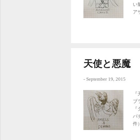
い
ア
い
ク
が
ビ
く
全
天使と悪魔
ー
の
-
September 19, 2015
な
サ
『
れ
ブ
れ
『
が
バ
ろ
件
印
見
シ
チ
で