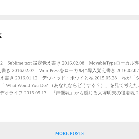
いては、『ダ・ヴィンチ・コード』のほうが奥深いものがあってそ
回はバチカンの教皇が殺された事件に関わる話で、次期教皇候補の
。教皇を決めるためのコンクラーベ（会議）が開催される中、次期
枢機卿の行方は…？ていう話。 ただ、サスペンス・アクション、
k
ゾクする要素いっぱいあるんやけど、なんかぱっとしなかった。 
_____________________________ ・まさかの、自演……！
冒頭から少しSFっぽくてSFあまり好きではない私としましては、
ろうなというのはわかるんやけど、萎えポイントだった。 ・ユア
2.12 Sublime text 設定覚え書き 2016.02.08 MovableTypeロー
なを救うシーンで、そんなうまいことあるか？と思った。 ・反物質
き 2016.02.07 WordPressをローカルに導入覚え書き 2016.02.07
んか反物質が爆発するせいで、追いまくられる展開に落ち着いて謎
MP覚え書き 2016.01.12 デヴィッド・ボウイと私 2015.05.28
がハラハラしていい面ではあるけど、もっと謎解き欲しかった し
1「 What Would You Do? （あなたならどうする？）」を見て考えたこ
で話の展開もスピーディなので飽きずに最後まで見ることができま
ライフ 2015.05.13 『声優魂』から感じる大塚明夫の役者魂 201
ンチ・コード』のほうが強いです。あんな感じの映画もっと見たい
05.06 映画『チョコレートドーナツ』と『わたしはロランス』に見る
）謎解きで一番面白かったのは、映画じゃないけど、『アサシン・クリ
チョコレートドーナツ』と『わたしはロランス』に見る性的少数派の目線 2／3
『わたしはロランス』に見る性的少数派の目線 1／3 2015.05.
ト 2015.04.26 選挙で思うこと 2015.04.25 沈黙者からの復讐
本人移民 ブラジルへ渡った記録映像作家の旅』岡村淳 著 『本音で
MORE POSTS
015 『未来の働き方を考えよう』ちきりん著 『女装して、一年間暮