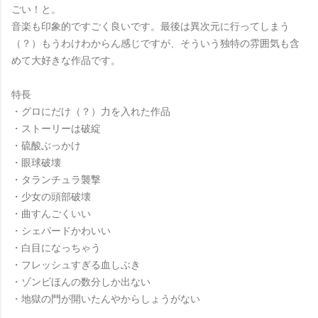
ごい！と。
音楽も印象的ですごく良いです。最後は異次元に行ってしまう
（？）もうわけわからん感じですが、そういう独特の雰囲気も含
めて大好きな作品です。
特長
・グロにだけ（？）力を入れた作品
・ストーリーは破綻
・硫酸ぶっかけ
・眼球破壊
・タランチュラ襲撃
・少女の頭部破壊
・曲すんごくいい
・シェパードかわいい
・白目になっちゃう
・フレッシュすぎる血しぶき
・ゾンビほんの数分しか出ない
・地獄の門が開いたんやからしょうがない