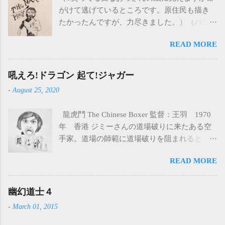
がけて逃げているところです。原住民も描き
たかったんですが、力尽きました。）（パン
ツ細すぎたな） 裸のジャングル（THE
READ MORE
NAKED PREY） 監督：製作：主演：コーネ
ル・ワイルド 1966年 アメリカ 19世紀のア
フリカ。白人のハンターたちは自分たちの利
吼えろ!ドラゴン 起て!ジャガー
益のためだけにハンティングをしている。象
-
August 25, 2020
牙のないメスの象まで殺したり、面白半分で
たくさんの象を殺したりと、原住民の言うこ
龍虎鬥 The Chinese Boxer 監督：王羽 1970
とを聞かない。原住民の怒りを買った白人ハ
年 香港 ジミーさんの道場破りに来たある空
ンターたちは原住民に襲われます。今度は自
手家。道場の師範に道場破りを阻まれると、
分たちが狩られる番になってしまいました。
今度は日本人3人を連れて乗り込んできた。 道
土で全身を固められ火あぶりにされたり、か
READ MORE
場はめちゃくちゃにされ、生き残ったジミー
なり残虐な方法で殺されます。唯一生き残る
さんは、みんなの仇を取るために鍛え、復讐
ことを許された白人ガイド（コーネル・ワイ
する。 【印象に残ったところ】 ・何と言って
幽幻道士４
ルド）は逃げてもいい、と原住民から逃がさ
も羅烈が演じる北島さん ・アアアアアアアア
れる。しかし、これは、原住民たちの余興で
-
March 01, 2015
アアアアアア(イラスト) ・茶髪 ・無口なとこ
ある人間狩りの始まりであった…。 アフリカ
ろいいね ・突然怒り爆発して屋根とかぶち破