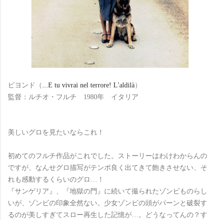
ビヨンド（
...E tu vivrai nel terrore! L'aldilà
）
監督：ルチオ・フルチ 1980年 イタリア
美しいグロを見たいならこれ！
初めてのフルチ作品がこれでした。ストーリーはわけわからんの
ですが、なんせグロ描写がテンポ良く出てきて飽きさせない、そ
れも感動するくらいのグロ…！
『サンゲリア』、『地獄の門』に続いて撮られたゾンビものらし
いが、ゾンビの印象全然ない。少女ゾンビの頭がパーンと破裂す
るのが美しすぎてスロー再生した記憶が…。どうなってんの？す