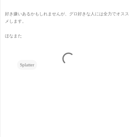
好き嫌いあるかもしれませんが、グロ好きな人には全力でオスス
メします。
ほなまた
Splatter
C
o
m
m
e
n
t