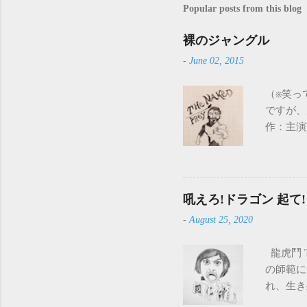
Popular posts from this blog
裸のジャングル
-
June 02, 2015
（※笑っ
ですが、
作：主演
ちの利益
んの象を
に襲われ
されたり
吼えろ!ドラゴン 起て
ルド）は
-
August 25, 2020
の始まり
地の中命
龍虎鬥 T
かりませ
の師範に
ジャング
れ、生き
く、反撃
何と言っ