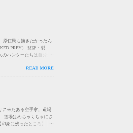
。原住民も描きたかったん
D PREY） 監督：製
白人のハンターたちは自分た
殺したり、面白半分でたくさ
READ MORE
た白人ハンターたちは原住民
全身を固められ火あぶりに
白人ガイド（コーネル・ワイ
民たちの余興である人間狩り
。映像は美しく、灼熱の大
現地語なので何言ってるかわ
道場破りに来たある空手家。道場
がされたガイドは、ほぼ裸で
。 道場はめちゃくちゃにさ
住民たちから逃げるだけでな
印象に残ったところ】 ・
住民も殺されたりしているの
ト) ・茶髪 ・無口なとこ