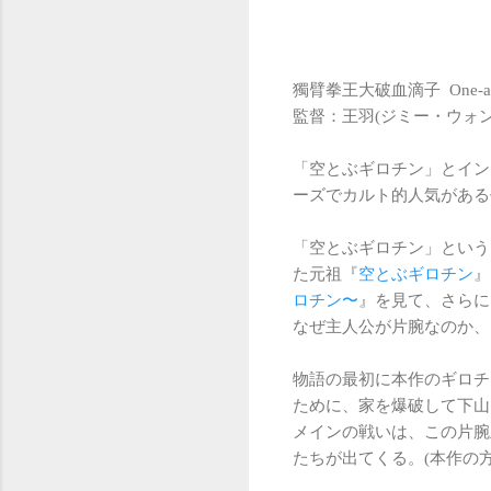
獨臂拳王大破血滴子 One-armed Bo
監督：王羽(ジミー・ウォング
「空とぶギロチン」とイン
ーズでカルト的人気がある
「空とぶギロチン」という
た元祖『
空とぶギロチン
』
ロチン〜
』を見て、さらに
なぜ主人公が片腕なのか、
物語の最初に本作のギロチ
ために、家を爆破して下山
メインの戦いは、この片腕
たちが出てくる。(本作の