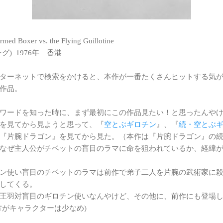
xer vs. the Flying Guillotine
) 1976年 香港
ターネットで検索をかけると、本作が一番たくさんヒットする気
作品。
ワードを知った時に、まず最初にこの作品見たい！と思ったんや
を見てから見ようと思って、『
空とぶギロチン
』、『
続・空とぶギ
『片腕ドラゴン』を見てから見た。（本作は『片腕ドラゴン』の
なぜ主人公がチベットの盲目のラマに命を狙われているか、経緯
ン使い盲目のチベットのラマは前作で弟子二人を片腕の武術家に
してくる。
王羽対盲目のギロチン使いなんやけど、その他に、前作にも登場
方がキャラクターは少なめ)