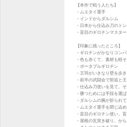
【本作で戦う人たち】
・ムエタイ選手
・インドからダルシム
・日本から仕込み刀のトン
・盲目のギロチンマスター
【印象に残ったところ】
・ギロチンがかなりコンパ
・色も赤くて、素材も軽そ
・ポータブルギロチン
・王羽がいきなり壁を歩き
・前半の武闘会で郭追と王
・仕込み刀使いを見て、そ
・勝つためには手段を選ば
・ダルシムの腕が折られて
・ムエタイ選手を閉じ込め
・盲目のギロチン使い、盲
・屋根の瓦突き破り、から