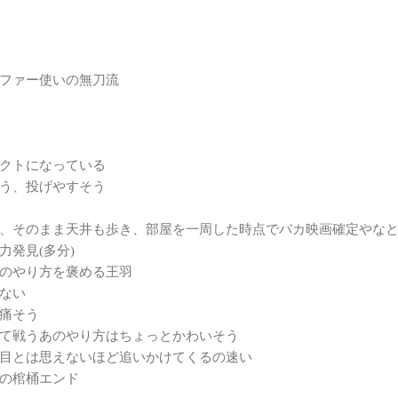
ファー使いの無刀流
クトになっている
う、投げやすそう
、そのまま天井も歩き、部屋を一周した時点でバカ映画確定やなと思
力発見(多分)
のやり方を褒める王羽
ない
痛そう
て戦うあのやり方はちょっとかわいそう
目とは思えないほど追いかけてくるの速い
の棺桶エンド