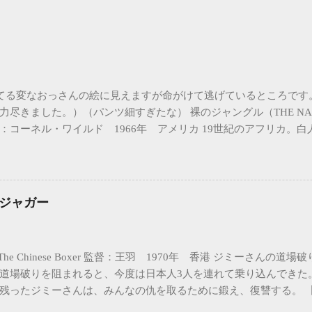
てる変なおっさんの絵に見えますが命がけて逃げているところです
力尽きました。）（パンツ細すぎたな） 裸のジャングル（THE NAKE
：コーネル・ワイルド 1966年 アメリカ 19世紀のアフリカ。
のためだけにハンティングをしている。象牙のないメスの象まで
殺したりと、原住民の言うことを聞かない。原住民の怒りを買っ
ます。今度は自分たちが狩られる番になってしまいました。 土で
、かなり残虐な方法で殺されます。唯一生き残ることを許された
!ジャガー
逃げてもいい、と原住民から逃がされる。しかし、これは、原住
であった…。 アフリカの大自然の中で繰り広げられる逃走バトル
がけの逃走が始まります。原住民に襲撃されてから、ほぼ会話は
he Chinese Boxer 監督：王羽 1970年 香港 ジミーさんの
んが、その動作や表情で何が言いたいのかがわかります。一人逃
道場破りを阻まれると、今度は日本人3人を連れて乗り込んできた
ルに放り出され、必死で逃げるのですが、あとから追ってきた原
残ったジミーさんは、みんなの仇を取るために鍛え、復讐する。 【
をし、武器や靴など少しずつ物を奪いながら逃げます。そこで原
ても羅烈が演じる北島さん ・アアアアアアアアアアアアアア(イラス