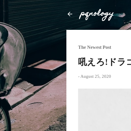
pqnology
The Newest Post
吼えろ!ドラ
-
August 25, 2020