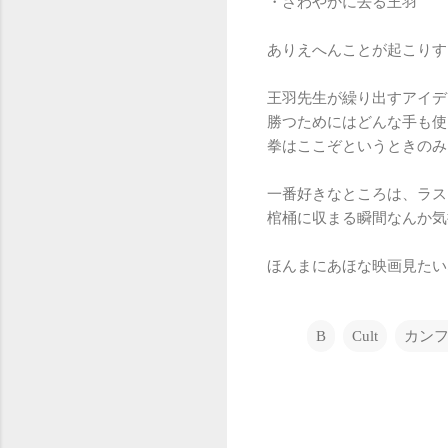
・さわやかに去る王羽
ありえへんことが起こりす
王羽先生が繰り出すアイデ
勝つためにはどんな手も使
拳はここぞというときのみ
一番好きなところは、ラス
棺桶に収まる瞬間なんか気
ほんまにあほな映画見たい
B
Cult
カン
C
o
m