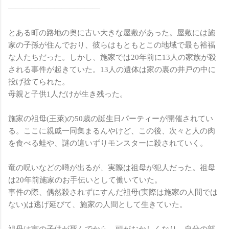
————————————
とある町の路地の奥に古い大きな屋敷があった。屋敷には施
家の子孫が住んでおり、彼らはもともとこの地域で最も裕福
な人たちだった。しかし、施家では20年前に13人の家族が殺
される事件が起きていた。13人の遺体は家の裏の井戸の中に
投げ捨てられた。
母親と子供1人だけが生き残った。
施家の祖母(王萊)の50歳の誕生日パーティーが開催されてい
る。ここに親戚一同集まるんやけど、この後、次々と人の肉
を食べる蛙や、謎の這いずりモンスターに殺されていく。
竜の呪いなどの噂が出るが、実際は祖母が犯人だった。祖母
は20年前施家のお手伝いとして働いていた。
事件の際、偶然殺されずにすんだ祖母(実際は施家の人間では
ない)は逃げ延びて、施家の人間として生きていた。