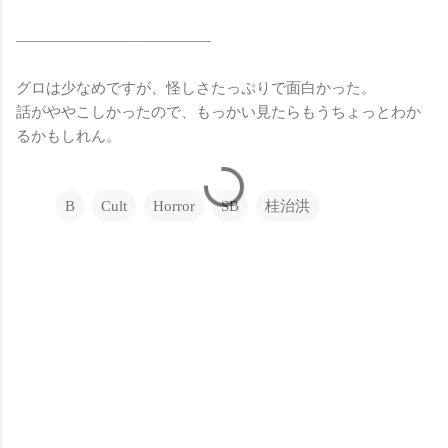
—————————————
グロは少なめですが、怪しさたっぷりで面白かった。
話がややこしかったので、もっかい見たらもうちょっとわか
るかもしれん。
B
Cult
Horror
SB
桂治洪
C
o
m
m
e
n
t