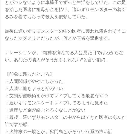
とがバレないように車椅子でずっと生活をしていた。この足
を治した医者に祖母が金を払い、這いずりモンスターの着ぐ
るみを着てもらって殺人を依頼していた。
最後に這いずりモンスターの中の医者に襲われ殺されそうに
なったマグノリアだったが、何とか医者を撃退する。
ナレーションが、“精神を病んでる人は見た目ではわからな
い。あなたの隣人がそうかもしれない”と言い劇終。
【印象に残ったところ】
・人間関係がややこしかった
・人喰い蛙ちょっとかわいい
・艾飛が催眠術をかけてレイプしてくる最悪なやつ
・這いずりモンスターもレイプしてるように見えた
・遺産など金が絡むとろくなことがない
・最後、這いずりモンスターの中から出てきた医者のあんた
誰ですか感
・犬神家の一族とか、獄門島とかそういう系の怖い話