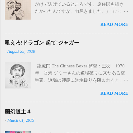
がけて逃げているところです。原住民も描き
たかったんですが、力尽きました。）（パン
ツ細すぎたな） 裸のジャングル（THE
READ MORE
NAKED PREY） 監督：製作：主演：コーネ
ル・ワイルド 1966年 アメリカ 19世紀のア
フリカ。白人のハンターたちは自分たちの利
吼えろ!ドラゴン 起て!ジャガー
益のためだけにハンティングをしている。象
-
August 25, 2020
牙のないメスの象まで殺したり、面白半分で
たくさんの象を殺したりと、原住民の言うこ
龍虎鬥 The Chinese Boxer 監督：王羽 1970
とを聞かない。原住民の怒りを買った白人ハ
年 香港 ジミーさんの道場破りに来たある空
ンターたちは原住民に襲われます。今度は自
手家。道場の師範に道場破りを阻まれると、
分たちが狩られる番になってしまいました。
今度は日本人3人を連れて乗り込んできた。 道
土で全身を固められ火あぶりにされたり、か
READ MORE
場はめちゃくちゃにされ、生き残ったジミー
なり残虐な方法で殺されます。唯一生き残る
さんは、みんなの仇を取るために鍛え、復讐
ことを許された白人ガイド（コーネル・ワイ
する。 【印象に残ったところ】 ・何と言って
幽幻道士４
ルド）は逃げてもいい、と原住民から逃がさ
も羅烈が演じる北島さん ・アアアアアアアア
れる。しかし、これは、原住民たちの余興で
-
March 01, 2015
アアアアアア(イラスト) ・茶髪 ・無口なとこ
ある人間狩りの始まりであった…。 アフリカ
ろいいね ・突然怒り爆発して屋根とかぶち破
の大自然の中で繰り広げられる逃走バトル。