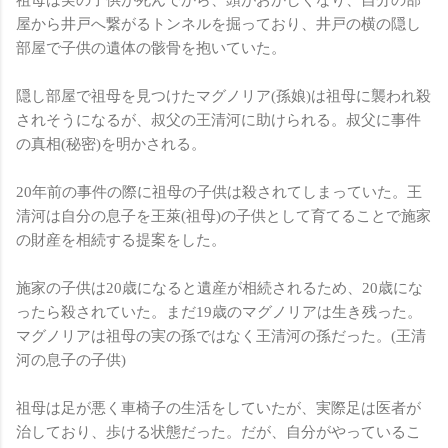
祖母は実の子供が死んでから、頭がおかしくなり、自分の部
屋から井戸へ繋がるトンネルを掘っており、井戸の横の隠し
部屋で子供の遺体の骸骨を抱いていた。
隠し部屋で祖母を見つけたマグノリア(孫娘)は祖母に襲われ殺
されそうになるが、叔父の王清河に助けられる。叔父に事件
の真相(秘密)を明かされる。
20年前の事件の際に祖母の子供は殺されてしまっていた。王
清河は自分の息子を王萊(祖母)の子供として育てることで施家
の財産を相続する提案をした。
施家の子供は20歳になると遺産が相続されるため、20歳にな
ったら殺されていた。まだ19歳のマグノリアは生き残った。
マグノリアは祖母の実の孫ではなく王清河の孫だった。(王清
河の息子の子供)
祖母は足が悪く車椅子の生活をしていたが、実際足は医者が
治しており、歩ける状態だった。だが、自分がやっているこ