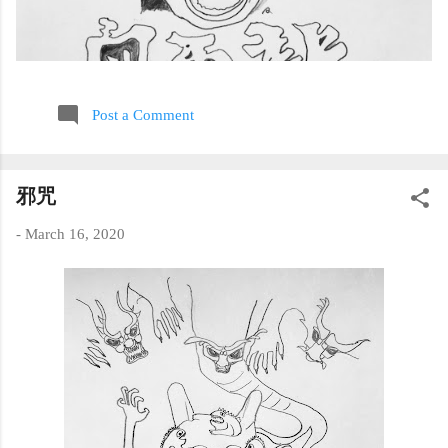
Post a Comment
邪咒
-
March 16, 2020