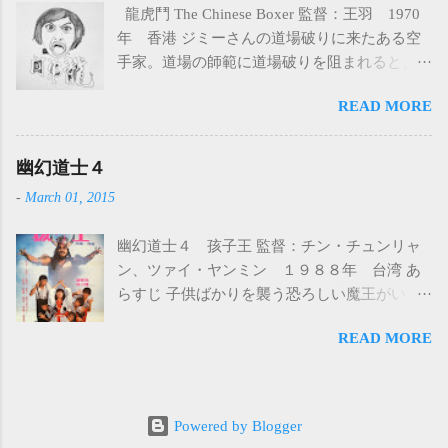
龍虎鬥 The Chinese Boxer 監督：王羽 1970
とを聞かない。原住民の怒りを買った白人ハ
年 香港 ジミーさんの道場破りに来たある空
ンターたちは原住民に襲われます。今度は自
手家。道場の師範に道場破りを阻まれると、
分たちが狩られる番になってしまいました。
今度は日本人3人を連れて乗り込んできた。 道
土で全身を固められ火あぶりにされたり、か
READ MORE
場はめちゃくちゃにされ、生き残ったジミー
なり残虐な方法で殺されます。唯一生き残る
さんは、みんなの仇を取るために鍛え、復讐
ことを許された白人ガイド（コーネル・ワイ
する。 【印象に残ったところ】 ・何と言って
幽幻道士４
ルド）は逃げてもいい、と原住民から逃がさ
も羅烈が演じる北島さん ・アアアアアアアア
れる。しかし、これは、原住民たちの余興で
-
March 01, 2015
アアアアアア(イラスト) ・茶髪 ・無口なとこ
ある人間狩りの始まりであった…。 アフリカ
ろいいね ・突然怒り爆発して屋根とかぶち破
の大自然の中で繰り広げられる逃走バトル。
幽幻道士４ 孩子王 監督：チン・チュンリャ
る ・田中(王鍾)もいいよ ・キョンシーみたい
映像は美しく、灼熱の大地の中命がけの逃走
ン、ツァイ・ヤンミン １９８８年 台湾 あ
な客 ・ゴエモンパイナポー王青 ・北島さんが
が始まります。原住民に襲撃されてから、ほ
らすじ 子供ばかりを襲う恐ろしい魔王がい
やられた後、寝てるみたいでかわいい ・北島
ぼ会話は現地語なので何言ってるかわかりま
た。その魔王に青龍という一人の道士が戦い
リエ最高 ・ジミーさん撮ってくれてありがと
せんが、その動作や表情で何が言いたいのか
READ MORE
を挑んだ。しかし、青龍は魔王に乗り移られ
う ———————————— リエファンの方
がわかります。一人逃がされたガイドは、ほ
てしまう。魔王は青龍の子供を狙い金おじい
は北島さんを一目見てほしいです。
ぼ裸でジャングルに放り出され、必死で逃げ
さんのもとへ現れる。金おじいさんと青龍は
るのですが、あとから追ってきた原住民たち
必死で戦ったが、青龍の妻のリンリンは殺さ
Powered by Blogger
から逃げるだけでなく、反撃をし、武器や靴
れてしまう。金おじいさんは間一髪のところ