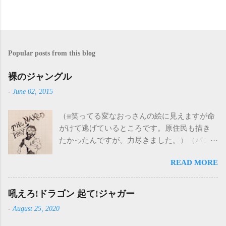
Popular posts from this blog
裸のジャングル
-
June 02, 2015
（※笑ってる変なおっさんの絵に見えますが命
がけて逃げているところです。原住民も描き
たかったんですが、力尽きました。）（パン
ツ細すぎたな） 裸のジャングル（THE
READ MORE
NAKED PREY） 監督：製作：主演：コーネ
ル・ワイルド 1966年 アメリカ 19世紀のア
フリカ。白人のハンターたちは自分たちの利
吼えろ!ドラゴン 起て!ジャガー
益のためだけにハンティングをしている。象
-
August 25, 2020
牙のないメスの象まで殺したり、面白半分で
たくさんの象を殺したりと、原住民の言うこ