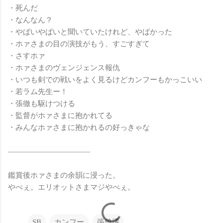
・死んだ
・なんなん？
・やばいやばいと聞いていたけれど、やばかった
・ホァさまの目の演技がもう、すごすぎて
・さすホァ
・ホァさまのヴェンジェンス報仇
・いつも剣での戦いをよく見るけどカンフーもかっこいい
・若ラム先生ー！
・張徹も駆けつける
・監督がホァさまに抱かれてる
・みんなホァさまに抱かれるの好っきゃな
———————————
鑑賞後ホァさまの余韻に浸った。
やべぇ。エリオットさまマジやべぇ。
SB
カンフー
張曾澤