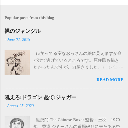
Popular posts from this blog
裸のジャングル
-
June 02, 2015
（※笑ってる変なおっさんの絵に見えますが命
がけて逃げているところです。原住民も描き
たかったんですが、力尽きました。）（パン
ツ細すぎたな） 裸のジャングル（THE
READ MORE
NAKED PREY） 監督：製作：主演：コーネ
ル・ワイルド 1966年 アメリカ 19世紀のア
フリカ。白人のハンターたちは自分たちの利
吼えろ!ドラゴン 起て!ジャガー
益のためだけにハンティングをしている。象
-
August 25, 2020
牙のないメスの象まで殺したり、面白半分で
たくさんの象を殺したりと、原住民の言うこ
龍虎鬥 The Chinese Boxer 監督：王羽 1970
とを聞かない。原住民の怒りを買った白人ハ
年 香港 ジミーさんの道場破りに来たある空