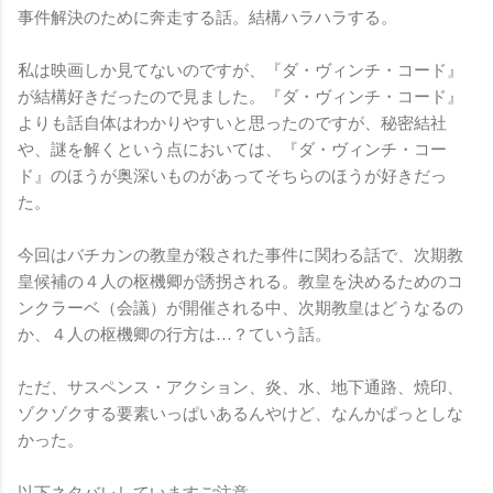
事件解決のために奔走する話。結構ハラハラする。
私は映画しか見てないのですが、『ダ・ヴィンチ・コード』
が結構好きだったので見ました。『ダ・ヴィンチ・コード』
よりも話自体はわかりやすいと思ったのですが、秘密結社
や、謎を解くという点においては、『ダ・ヴィンチ・コー
ド』のほうが奥深いものがあってそちらのほうが好きだっ
た。
今回はバチカンの教皇が殺された事件に関わる話で、次期教
皇候補の４人の枢機卿が誘拐される。教皇を決めるためのコ
ンクラーベ（会議）が開催される中、次期教皇はどうなるの
か、４人の枢機卿の行方は…？ていう話。
ただ、サスペンス・アクション、炎、水、地下通路、焼印、
ゾクゾクする要素いっぱいあるんやけど、なんかぱっとしな
かった。