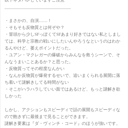
以下ネタバレしていますご注意
_____________________________
・まさかの、自演……！
・そもそも反物質とは何ぞや？
・冒頭から少しSFっぽくてSFあまり好きではない私としまし
ては、科学と宗教の戦いにしたいんやろうなというのはわか
るんやけど、萎えポイントだった。
・ユアン・マクレガーの爆破からみんなを救うシーンで、そ
んなうまいことあるか？と思った。
・反物質ってその程度なんかい
・なんか反物質が爆発するせいで、追いまくられる展開に落
ち着いて謎解きしてる時間がない
・そこがハラハラしていい面ではあるけど、もっと謎解き欲
しかった
しかし、アクションもスピーディで話の展開もスピーディな
ので飽きずに最後まで見ることができます。
謎解き要素は『ダ・ヴィンチ・コード』のほうが強いです。